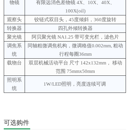
物镜
有限远消色差物镜
4X、10X、40X、
100X(oil)
观察头
铰链式
双
目头，
45度倾斜，360度旋转
转换器
四
孔
外倾
转换器
聚光镜
阿贝聚光镜
NA1.25 带可变光栏，滤色片
调焦系
同轴粗微调焦机构，微调格值
0.002mm, 粗动
统
行程每圈36mm
载物台
双层机械活动平台
尺寸
142x132mm， 移动
范围 75mmx50mm
照明系
1W/LED照明，亮度连续可调
统
可选购件