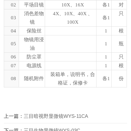
02
平场目镜
10X、16X
各
1
对
消色差物
4X、10X、40X 、
只
03
各
1
镜
100X
04
保险丝
1
根
物镜用浸
05
1
瓶
油
06
防尘罩
1
只
07
电源线
1
根
装箱单，说明书，合
08
随机附件
各
1
份
格证，保修卡
上一篇：
三目暗视野显微镜WYS-11CA
下一篇：
三目生物显微镜WYS-03C