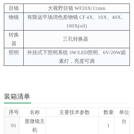
目镜
大视野目镜
WF20X/11mm
物镜
有限远平场消色差物镜
CF 4X、10X、40X、
100X(oil)
转换
三
孔转换器
器
照明
外挂式下照明系统
3W/LED照明、6V/20W卤
素灯，亮度可调
装箱清单
序号
名称
主要技术参数
数量
单位
显微镜主
台
01
1
机