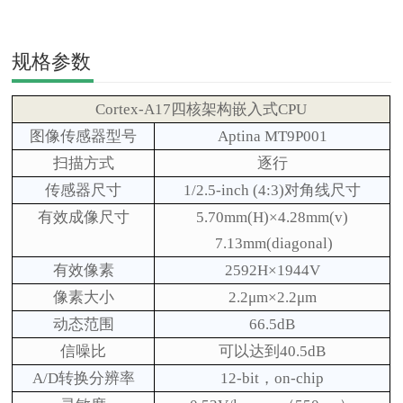
规格参数
Cortex-A
17四
核架构嵌入式
CPU
图像传感器型号
Aptina MT9P001
扫描方式
逐行
传感器尺寸
1/2.5-inch (4:3)对角线尺寸
有效成像尺寸
5.70mm(H)×4.28mm(v)
7.13mm(diagonal)
有效像素
2592H×1944V
像素大小
2.2μm×2.2μm
动态范围
66.5dB
信噪比
可以达到40.5dB
A/D转换分辨率
12-bit，on-chip