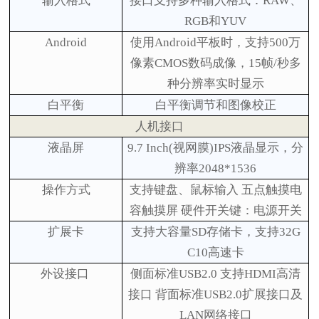
输入格式
接口支持多种输入格式：
RAW、
RGB和YUV
Android
使用
Android平板时，支持
5
00万
像素CMOS数码成像，1
5
帧
/秒
多
种分辨率
实时显示
白平衡
白平衡调节和图像校正
人机接口
液晶屏
9.7
I
nch(
视网膜
)
IPS
液晶显示，分
辨率
2048*1536
操作方式
支持
键盘、鼠标输入
五点触摸电
容触摸屏
硬件开关键：电源开关
扩展卡
支持大容量
SD存储卡，支持32G
C10高速卡
外设
接口
侧面标准
USB2.0
支持
HDMI高清
接口
背面标准
USB2.0扩展接口及
LAN网络接口