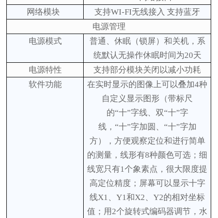
网络
模块
支持
WI-FI无线接入
支持蓝牙
电源管理
电源模式
普通、休眠
（锁屏）
和关机
，系
统默认无操作休眠时间为
20天
电源
特性
支持部分模块关闭以减小功耗
软件功能
在实时显示的图像上可以叠加
4种
自定义显示图形（带标尺
的“十”字线、双“十”字
线，“十”字加圆、“十”字加
方），方便观察定位和进行简单
的测量，线形有8种颜色可选；细
线宽只有1个象素点，很大限度提
高定位精度；
屏幕可以显示
十字
线
X1
、
Y1
和
X2
、
Y2
的相对坐标
值；用
2
个旋转式编码器调节，水