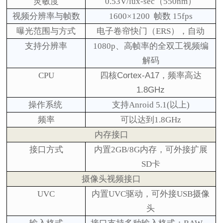
灵敏度
0.53V/lux-sec（550nm）
视频分辨率与帧数
1600×1200 帧数 15fps
曝光范围与方式
电子卷帘快门（
ERS
），自动
支持分辨率
1080p
、
高帧率的
全双工视频编
解码
CPU
四核
Cortex-A17
，频率高达
1.8GHz
操作系统
支持
Anroid
5.1
(以上)
频率
可以达到1.
8
GHz
内存接口
接口方式
内置
2GB
/8G内存，
可外接扩展
SD卡
摄像头视频接口
UVC
内置
UVC驱动，可外接USB摄像
头