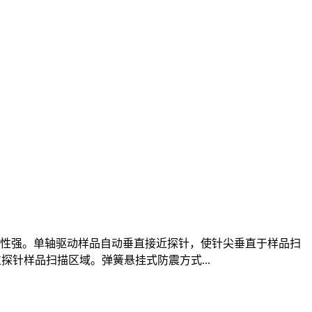
性强。单轴驱动样品自动垂直接近探针，使针尖垂直于样品扫
针样品扫描区域。弹簧悬挂式防震方式...