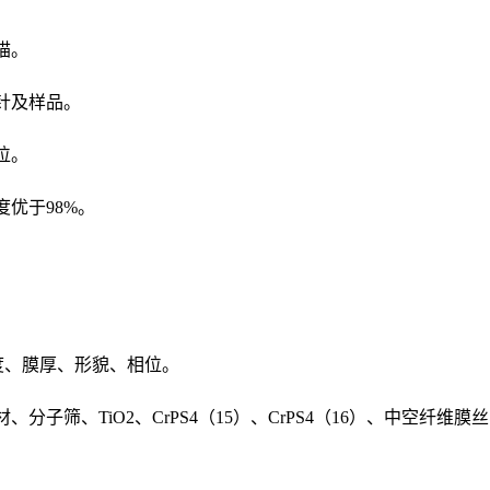
描。
针及样品。
位。
优于98%。
度、膜厚、形貌、相位。
筛、TiO2、CrPS4（15）、CrPS4（16）、中空纤维膜