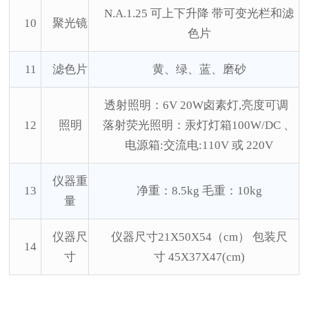
N.A.1.25 可上下升降 带可变光栏和滤
10
聚光镜
色片
11
滤色片
黄、绿、蓝、磨砂
透射照明：
6V 20W卤素灯,亮度可调
12
照明
落射荧光照明：汞灯灯箱
100W/DC 、
电源箱:交流电:110V 或 220V
仪器重
13
净重：
8.5kg 毛重：10kg
量
仪器尺
仪器尺寸
21X50X54（cm） 包装尺
14
寸
寸 45X37X47(cm)