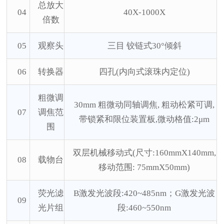
总放大
04
40X-1000X
倍数
05
观察头
三目
铰链式30°倾斜
06
转换器
四孔
(内向式滚珠内定位)
粗微调
30mm 粗微动同轴调焦, 粗动松紧可调,
07
调焦范
带锁紧和限位装置板,微动格值:2μm
围
双层机械移动式
(尺寸:160mmX140mm,
08
载物台
移动范围: 75mmX50mm)
荧光滤
B激发光波段:420~485nm；G激发光波
09
光片组
段:460~550nm