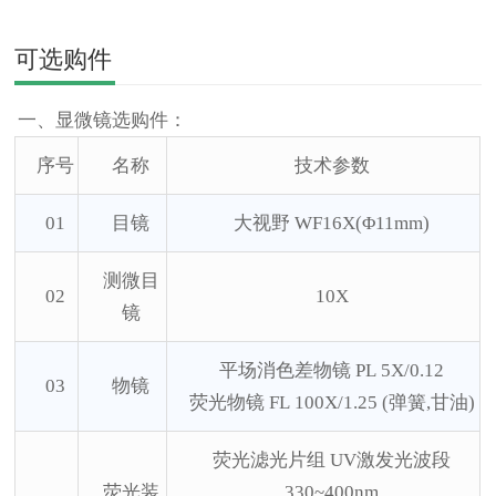
可选购件
一、显微镜选购件：
序号
名称
技术参数
01
目镜
大视野
WF16X(Φ11mm)
测微目
02
10X
镜
平场消色差物镜
PL 5X/0.12
03
物镜
荧光物镜
FL 100X/1.25 (弹簧,甘油)
荧光滤光片组
UV激发光波段
荧光装
330~400nm