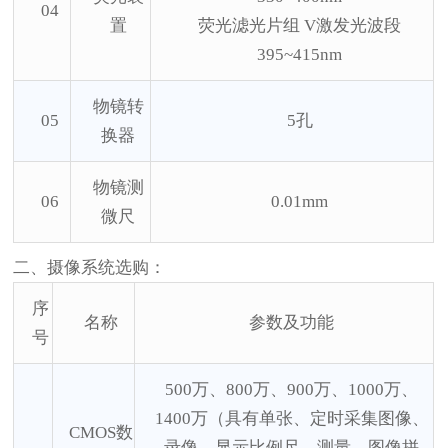
04
置
荧光滤光片组
V激发光波段
395~415nm
物镜转
05
5孔
换器
物镜测
06
0.01mm
微尺
二、摄像系统选购：
序
名称
参数及功能
号
500万、800万、900万、1000万、
1400万（具有单张、定时采集图像、
CMOS数
录像、显示比例尺、测量、图像拼