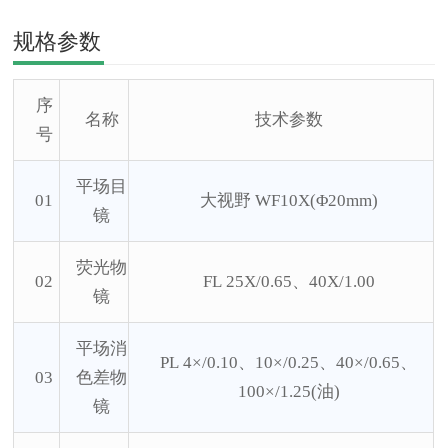
规格参数
序
名称
技术参数
号
平场目
01
大视野
WF10X(Φ20mm)
镜
荧光物
02
FL 25X/0.65、40X/1.00
镜
平场消
PL 4×/0.10、10×/0.25、40×/0.65、
03
色差物
100×/1.25(油)
镜