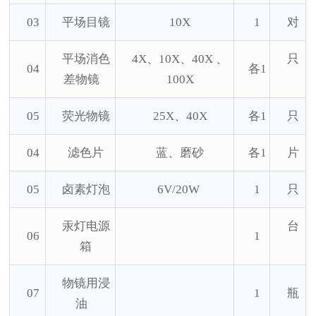
03
平场目镜
10X
1
对
平场消色
4X、10X、40X 、
只
04
各
1
差物镜
100X
05
荧光物镜
25X、40X
各
1
只
04
滤色片
蓝、磨砂
各
1
片
05
卤素灯泡
6V/20W
1
只
汞灯电源
台
06
1
箱
物镜用浸
07
1
瓶
油