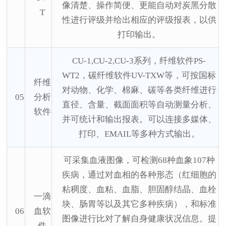
像清楚、操作简便、更能自动对炭黑分散
T
性进行评级并给出相应的评级报表，以供
打印输出。
CU-1,CU-2,CU-3系列，纤维软件PS-
WT2，碳纤维软件UV-TXW等，可按国标
纤维
对动物、化学、棉麻、碳等各类纤维进行
05
分析
直径、含量、截面面积等自动测量分析、
软件
并可统计和输出报表。可以连接多媒体、
打印、EMAIL等多种方式输出。
可采集血液图像，可检测
68种血象107种
疾病，通过对血相的各种形态（红细胞的
粘稠度、血粘、血脂、胆固醇结晶、血栓
一滴
块、肠胃等以及其它多种疾病），和标准
06
血软
图像进行比对了解自身健康状况信息。提
件