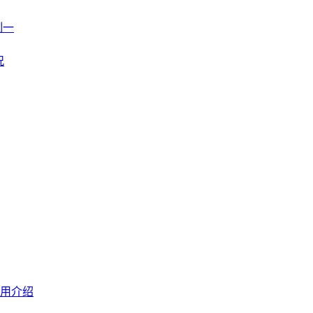
制一
况
用介绍