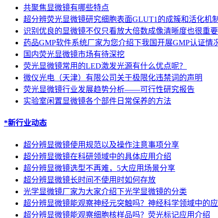
共聚焦显微镜有哪些特点
超分辨荧光显微镜研究细胞表面GLUT1的成簇和活化机
识别优良的显微镜不仅只看放大倍数成像清晰度也很重要
药品GMP软件系统厂家为您介绍下我国开展GMP认证情
国内荧光显微镜市场有待深挖
荧光显微镜常用的LED激发光源有什么优点呢？
微仪光电（天津）有限公司关于极限化违禁词的声明
荧光显微镜行业发展趋势分析——可行性研究报告
实验室闲置显微镜各个部件日常保养的方法
*新行业动态
超分辨显微镜使用规范以及操作注意事项分享
超分辨显微镜在科研领域中的具体应用介绍
超分辨显微镜选型不再难，5大应用场景分享
超分辨显微镜长时间不使用时如何存放
光学显微镜厂家为大家介绍下光学显微镜的分类
超分辨显微镜能观察神经元突触吗？神经科学领域中的应
超分辨显微镜能观察细胞核样品吗？荧光标记应用介绍