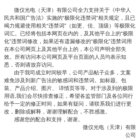
微仪光电（天津）有限公司全力支持关于《中华人
民共和国广告法》实施的
“
极限化违禁词
”
相关规定，且已
竭力规避使用相关
“
违禁词
”
（如更、佳、顶级）等极限化
词汇。已经将包括本网页在内的，及其他平台上的
“
极限
化
”
违禁词修改，如果还有遗漏修改的
“
极限化
”
违禁词用
在本公司网页上及其他平台上的，本公司声明全部失
效。所有访问本公司网页及平台页面的人员均表示知
悉，否则请放弃访问。
由于我司成立时间较早，公司产品帖子众多，文案
难免涉及到新广告法的敏感词和违禁词。如标题、包
装、产品介绍、图片、
详情页等等。对于涉及到的极限
用语
,
我们会尽快排查修正，希望各监管部门及各位同行
给予一定的修正时间，如果有疑问，请联系我们进行更
改，删除或解释，谢谢理解配合，不胜感激。
感谢您的配合和支持，谢谢。
微仪光电（天津）有限
公司