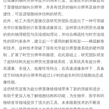
位成像的轴向分辨率提升到纳米尺度。这项技术的突破提高
了显微镜的轴向分辨率，并具有优异的轴向分辨率及操作便
捷性，可促进细胞纳米结构的研究。
此外，哈工大现代显微仪器研究所团队也提出了一种可突破
光学衍射极限的计算显微成像算法。这种算法利用荧光成像
的前向物理模型与压缩感知理论，并结合稀疏性与时空连续
性的双约束条件，建立起一个通用的解算框架
——
稀疏解卷
积技术。这种技术突破了现有光学超分辨显微系统的硬件限
制，扩展了时空分辨率和频谱。在此基础上，研究团队研发
了超快结构光超分辨
荧光显微镜
系统，该系统具有超分辨、
高通量、非侵入、低毒性等特点，在高速成像条件下，具备
优于
60
纳米的分辨率和超过
1
小时的超长时间活细胞动态成
像性能。
这些研究进展为超分辨显微镜领域带来了新的突破和进步，
有助于更深入地了解细胞结构和功能，为生物学、医学和药
物研发等领域提供了强大的工具。未来随着技术的不断发