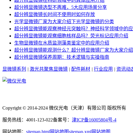
超分辨显微镜在科研领域中的具体应用介绍
超分辨显微镜选型不再难，5大应用场景分享
超分辨显微镜长时间不使用时如何存放
光学显微镜厂家为大家介绍下光学显微镜的分类
超分辨显微镜能观察神经元突触吗？神经科学领域中的应
超分辨显微镜能观察细胞核样品吗？荧光标记应用介绍
生物显微镜在水质监测藻类鉴定中的应用介绍
超分辨显微镜能观测什么？超分辨显微镜厂家为大家介绍
超分辨显微镜保养周期：技术逻辑与实操指南
显微镜系列
|
激光共聚焦显微镜
|
配件耗材
|
行业应用
|
资讯动
Copyright © 2014-2024 微仪光电（天津）有限公司 版权所有
服务热线：4001-123-022
备案号：
津ICP备16005804号-4
网站地图：
sitemap.html网站地图
sitemap.xml网站地图