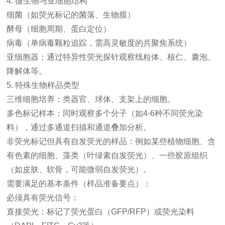
4. 微生物与亚细胞结构
细菌（如荧光标记的菌落、生物膜）
酵母（细胞周期、蛋白定位）
病毒（单病毒颗粒追踪，需高灵敏度的共聚焦系统）
亚细胞器：通过特异性荧光探针观察线粒体、核仁、囊泡、
降解体等。
5. 特殊生物样品类型
三维细胞培养：类器官、球体、支架上的细胞。
多色标记样本：同时观察多个分子（如4-6种不同荧光染
料），通过多通道扫描和通道叠加分析。
非荧光标记但具有自发荧光的样品：例如某些植物细胞、含
有色素的细胞、藻类（叶绿素自发荧光）、一些胶原组织
（如皮肤、软骨，可能微弱自发荧光）。
需要满足的基本条件（样品准备要点）：
必须具有荧光信号：
直接荧光：标记了荧光蛋白（GFP/RFP）或荧光染料