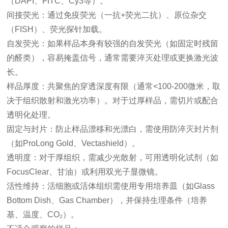
（DAPI、FITC、Cy3等）。
间接荧光：通过免疫荧光（一抗+荧光二抗）、原位杂交
（FISH）、荧光探针加载。
自发荧光：如果样品本身有较强的自发荧光（如固定时残留
的醛类），容易掩盖信号，通常需要淬灭处理或更换激光波
长。
样品厚度：共聚焦的穿透深度有限（通常<100-200微米，取
决于组织散射和激光功率）。对于过厚样品，需切片或配合
透明化处理。
固定与封片：防止样品漂移和光漂白，需使用防淬灭封片剂
（如ProLong Gold、Vectashield）。
透明度：对于厚组织，需减少光散射，可用透明化试剂（如
FocusClear、甘油）或利用双光子显微镜。
活性维持：活细胞或活体组织需使用专用培养皿（如Glass
Bottom Dish、Gas Chamber），并保持生理条件（培养
基、温度、CO₂）。