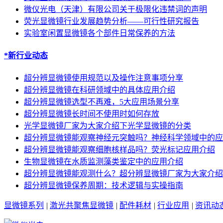
微仪光电（天津）有限公司关于极限化违禁词的声明
荧光显微镜行业发展趋势分析——可行性研究报告
实验室闲置显微镜各个部件日常保养的方法
*新行业动态
超分辨显微镜使用规范以及操作注意事项分享
超分辨显微镜在科研领域中的具体应用介绍
超分辨显微镜选型不再难，5大应用场景分享
超分辨显微镜长时间不使用时如何存放
光学显微镜厂家为大家介绍下光学显微镜的分类
超分辨显微镜能观察神经元突触吗？神经科学领域中的应
超分辨显微镜能观察细胞核样品吗？荧光标记应用介绍
生物显微镜在水质监测藻类鉴定中的应用介绍
超分辨显微镜能观测什么？超分辨显微镜厂家为大家介绍
超分辨显微镜保养周期：技术逻辑与实操指南
显微镜系列
|
激光共聚焦显微镜
|
配件耗材
|
行业应用
|
资讯动