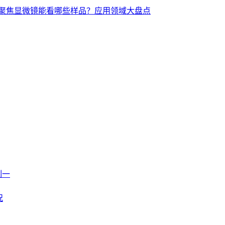
聚焦显微镜能看哪些样品？应用领域大盘点
制一
况