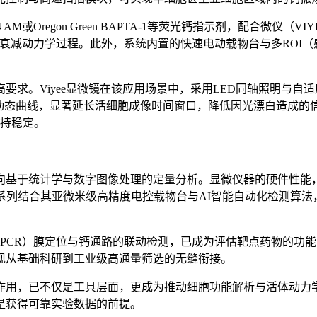
M或Oregon Green BAPTA-1等荧光钙指示剂，配合微仪（
）的上升与衰减动力学过程。此外，系统内置的快速电动载物台与多R
要求。Viyee显微镜在该应用场景中，采用LED同轴照明与
量动态曲线，显著延长活细胞成像时间窗口，降低因光漂白造成
保持稳定。
向基于统计学与数字图像处理的定量分析。显微仪器的硬件性能，
镜系列结合其亚微米级高精度电控载物台与AI智能自动化检测算
PCR）膜定位与钙通路的联动检测，已成为评估靶点药物的功能筛
现从基础科研到工业级高通量筛选的无缝衔接。
作用，已不仅是工具层面，更成为推动细胞功能解析与活体动力
是获得可靠实验数据的前提。