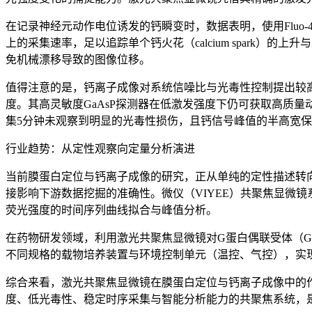
在记录神经元动作电位诱发的钙瞬变时，数据表明，使用Fluo-4 A
上的采集速率，足以追踪单个钙火花（calcium spark
免机械漂移导致的图像位移。
值得注意的是，钙离子成像对系统信噪比与光毒性控制提出较高
度。其高灵敏度GaAsP探测器在低激发强度下仍可获取高质
集5分钟未观察到明显的光毒性损伤，且钙信号峰值的半高宽
行业趋势：从定性观察向定量分析演进
当前膜蛋白定位与钙离子成像的研究，正从单纯的定性描述转
接影响下游数据挖掘的准确性。微仪（VIYEE）共聚焦显微
荧光强度的时间序列曲线拟合与峰值分析。
在药物研发领域，利用激光共聚焦显微镜对G蛋白偶联受体（G
不同规格的载物培养装置与环境控制单元（温控、气控），实
综合来看，激光共聚焦显微镜在膜蛋白定位与钙离子成像中的
度、低光毒性、稳定时序采集与智能分析能力的共聚焦系统，