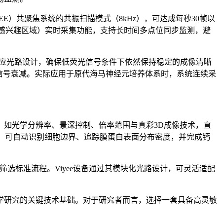
VIYEE）共聚焦系统的共振扫描模式（8kHz），可达成每秒30帧以
OI（感兴趣区域）实时采集功能，支持长时间多点位同步监测，避
自适应光路设计，确保低荧光信号条件下依然保持稳定的成像清晰
的信号衰减。实际应用于原代海马神经元培养体系时，系统连续采
如光学分辨率、景深控制、倍率范围与真彩3D成像技术，直
法，可自动识别细胞边界、追踪膜蛋白表面分布密度，并完成钙
选标准流程。Viyee设备通过其模块化光路设计，可灵活适配
学研究的关键技术基础。对于研究者而言，选择一套具备高灵敏