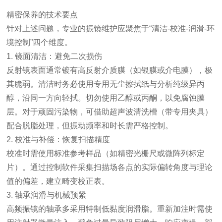
精密保养的技术要点
针对上述问题，专业的振镜维护应聚焦于“清洁-校准-润滑-环
境控制”四个维度。
1. 镜面清洁：避免二次损伤
反射镜表面通常镀有高反射介质膜（如银膜或介电膜），极
其脆弱。清洁时务必使用专用无尘擦拭纸与分析纯级异丙
醇，沿同一方向轻拭。切勿使用乙醇或丙酮，以免腐蚀膜
层。对于顽固污染物，可借助超声波清洗槽（带专用夹具）
配合脱脂处理，但振动频率和时长需严格控制。
2. 校准与补偿：恢复扫描精度
校准时需使用标准参考样品（如精密光栅尺或微阵列标定
片）。通过控制软件采集扫描场各点的实际偏转角度与理论
值的偏差，建立畸变校正表。
3. 轴承润滑与机械预紧
高频振镜的轴承多采用特制低黏度润滑脂。重新加注时需使