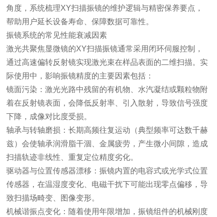
角度，系统梳理XY扫描振镜的维护逻辑与精密保养要点，
帮助用户延长设备寿命、保障数据可靠性。
振镜系统的常见性能衰减因素
激光共聚焦显微镜的XY扫描振镜通常采用闭环伺服控制，
通过高速偏转反射镜实现激光束在样品表面的二维扫描。实
际使用中，影响振镜精度的主要因素包括：
镜面污染：激光光路中残留的有机物、水汽凝结或颗粒物附
着在反射镜表面，会降低反射率、引入散射，导致信号强度
下降，成像对比度受损。
轴承与转轴磨损：长期高频往复运动（典型频率可达数千赫
兹）会使轴承润滑脂干涸、金属疲劳，产生微小间隙，造成
扫描轨迹非线性、重复定位精度劣化。
驱动器与位置传感器漂移：振镜内置的电容式或光学式位置
传感器，在温湿度变化、电磁干扰下可能出现零点偏移，导
致扫描场畸变、图像变形。
机械谐振点变化：随着使用年限增加，振镜组件的机械刚度