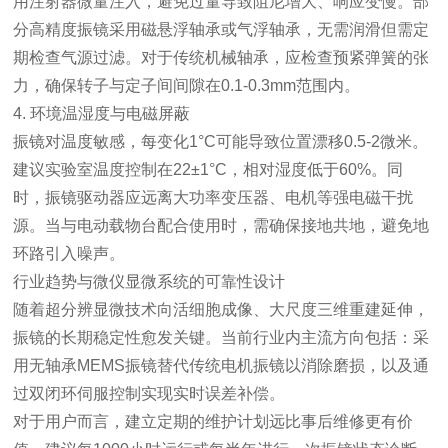
用注射器微量注入，避免过量导致阻尼增大、响应变慢。部
分高精度振镜采用磁悬浮轴承或气浮轴承，无需润滑但需定
期检查气源过滤。对于传统机械轴承，应检查预紧弹簧的张
力，确保转子与定子间间隙在0.1-0.3mm范围内。
4. 环境温湿度与电磁屏蔽
振镜对温度敏感，每变化1°C可能导致位置漂移0.5-2微米。
建议实验室温度控制在22±1°C，相对湿度低于60%。同
时，振镜驱动器应远离大功率变压器、电机等强电磁干扰
源。当与电动载物台配合使用时，需确保接地共地，避免地
环路引入噪声。
行业趋势与微仪显微系统的可靠性设计
随着超分辨显微技术向活细胞成像、大尺度三维重建延伸，
振镜的长期稳定性愈发关键。当前行业内主流方向包括：采
用无轴承MEMS振镜替代传统电机振镜以消除磨损，以及通
过双闭环伺服控制实现实时误差补偿。
对于用户而言，建立定期的维护计划远比事后维修更有价