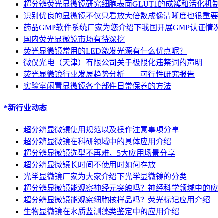
超分辨荧光显微镜研究细胞表面GLUT1的成簇和活化机
识别优良的显微镜不仅只看放大倍数成像清晰度也很重要
药品GMP软件系统厂家为您介绍下我国开展GMP认证情
国内荧光显微镜市场有待深挖
荧光显微镜常用的LED激发光源有什么优点呢？
微仪光电（天津）有限公司关于极限化违禁词的声明
荧光显微镜行业发展趋势分析——可行性研究报告
实验室闲置显微镜各个部件日常保养的方法
*新行业动态
超分辨显微镜使用规范以及操作注意事项分享
超分辨显微镜在科研领域中的具体应用介绍
超分辨显微镜选型不再难，5大应用场景分享
超分辨显微镜长时间不使用时如何存放
光学显微镜厂家为大家介绍下光学显微镜的分类
超分辨显微镜能观察神经元突触吗？神经科学领域中的应
超分辨显微镜能观察细胞核样品吗？荧光标记应用介绍
生物显微镜在水质监测藻类鉴定中的应用介绍