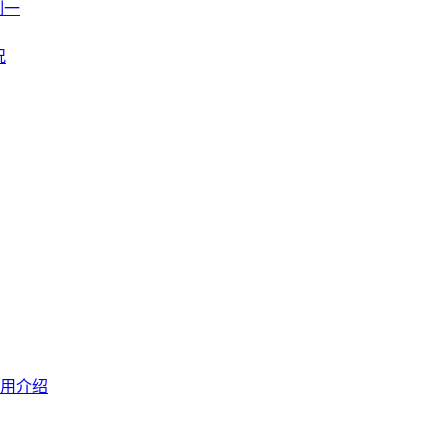
制一
况
用介绍