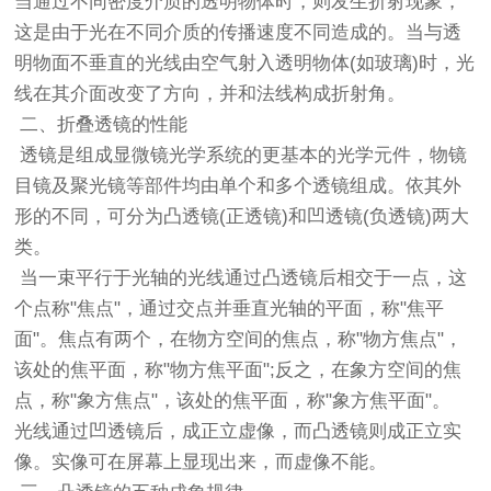
当通过不同密度介质的透明物体时，则发生折射现象，
这是由于光在不同介质的传播速度不同造成的。当与透
明物面不垂直的光线由空气射入透明物体(如玻璃)时，光
线在其介面改变了方向，并和法线构成折射角。
二、折叠透镜的性能
透镜是组成显微镜光学系统的更基本的光学元件，物镜
目镜及聚光镜等部件均由单个和多个透镜组成。依其外
形的不同，可分为凸透镜(正透镜)和凹透镜(负透镜)两大
类。
当一束平行于光轴的光线通过凸透镜后相交于一点，这
个点称"焦点"，通过交点并垂直光轴的平面，称"焦平
面"。焦点有两个，在物方空间的焦点，称"物方焦点"，
该处的焦平面，称"物方焦平面";反之，在象方空间的焦
点，称"象方焦点"，该处的焦平面，称"象方焦平面"。
光线通过凹透镜后，成正立虚像，而凸透镜则成正立实
像。实像可在屏幕上显现出来，而虚像不能。