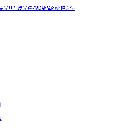
集光器与反光镜插脚故障的处理方法
制一
况