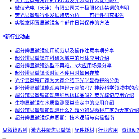
荧光显微镜常用的LED激发光源有什么优点呢？
微仪光电（天津）有限公司关于极限化违禁词的声明
荧光显微镜行业发展趋势分析——可行性研究报告
实验室闲置显微镜各个部件日常保养的方法
*新行业动态
超分辨显微镜使用规范以及操作注意事项分享
超分辨显微镜在科研领域中的具体应用介绍
超分辨显微镜选型不再难，5大应用场景分享
超分辨显微镜长时间不使用时如何存放
光学显微镜厂家为大家介绍下光学显微镜的分类
超分辨显微镜能观察神经元突触吗？神经科学领域中的应
超分辨显微镜能观察细胞核样品吗？荧光标记应用介绍
生物显微镜在水质监测藻类鉴定中的应用介绍
超分辨显微镜能观测什么？超分辨显微镜厂家为大家介绍
超分辨显微镜保养周期：技术逻辑与实操指南
显微镜系列
|
激光共聚焦显微镜
|
配件耗材
|
行业应用
|
资讯动