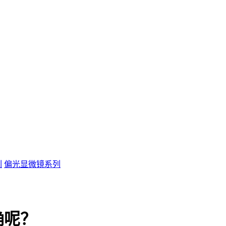
列
偏光显微镜系列
确呢？