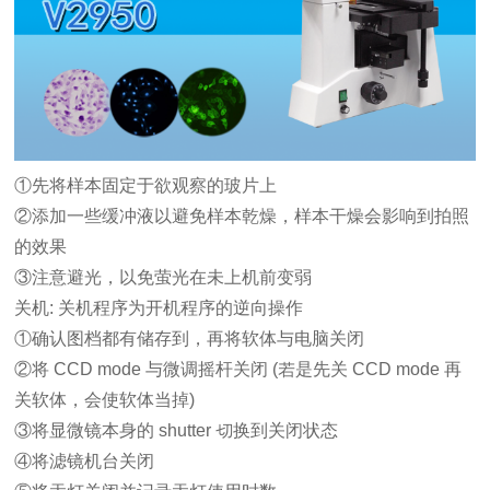
①
先将样本固定于欲观察的玻片上
②添加一些缓冲液以避免样本乾燥，样本干燥会影响到拍照
的效果
③注意避光，以免萤光在未上机前变弱
关机
:
关机程序为开机程序的逆向操作
①确认图档都有储存到，再将软体与电脑关闭
②将 CCD mode 与微调摇杆关闭 (若是先关 CCD mode 再
关软体，会使软体当掉)
③将显微镜本身的 shutter 切换到关闭状态
④将滤镜机台关闭