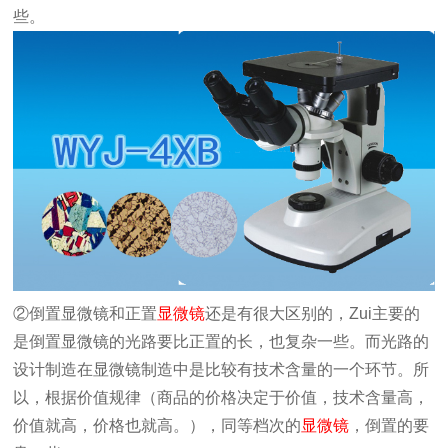
些。
②
倒置显微镜
和正置
显微镜
还是有很大区别的，
Zui
主要的
是
倒置显微镜
的光路要比正置的长，也复杂一些。而光路的
设计制造在显微镜制造中是比较有技术含量的一个环节。所
以，根据价值规律（商品的价格决定于价值，技术含量高，
价值就高，价格也就高。），同等档次的
显微镜
，倒置的要