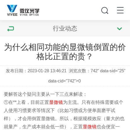
行业动态
为什么相同功能的显微镜倒置的价
格比正置的贵？
发布日期：2023-01-28 13:46:21
浏览次数：
742" data-sid="25"
data-cid="742">0
要解答这个疑问主要从一下三点来解读：
①
在**上看，目前正置
显微镜
为主流。只有在特殊需要或个
人使用习惯要求等情况下（比如习惯或方便单面磨平试
样），才会用
倒置显微镜
。所以，根据规模效应（量大的也
就量产，生产成本就会低一些），正置
显微镜
也会便宜一