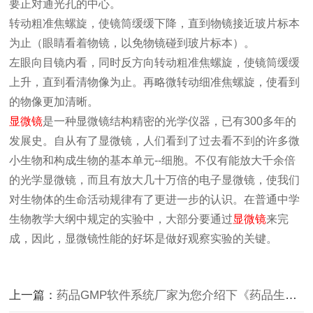
要正对通光孔的中心。
转动粗准焦螺旋，使镜筒缓缓下降，直到物镜接近玻片标本
为止（眼睛看着物镜，以免物镜碰到玻片标本）。
左眼向目镜内看，同时反方向转动粗准焦螺旋，使镜筒缓缓
上升，直到看清物像为止。再略微转动细准焦螺旋，使看到
的物像更加清晰。
显微镜
是一种显微镜结构精密的光学仪器，已有300多年的
发展史。自从有了显微镜，人们看到了过去看不到的许多微
小生物和构成生物的基本单元--细胞。不仅有能放大千余倍
的光学显微镜，而且有放大几十万倍的电子显微镜，使我们
对生物体的生命活动规律有了更进一步的认识。在普通中学
生物教学大纲中规定的实验中，大部分要通过
显微镜
来完
成，因此，显微镜性能的好坏是做好观察实验的关键。
上一篇：
药品GMP软件系统厂家为您介绍下《药品生产质量管理规范（2010年修订）》产生的背景