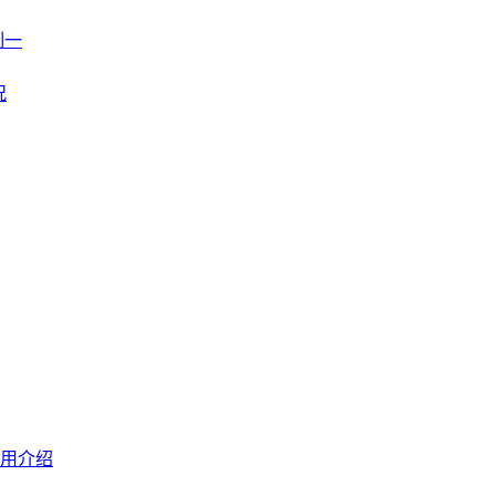
制一
况
用介绍