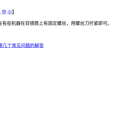
大
中
小
】
在有些机器在目镜筒上有固定螺丝，用螺丝刀拧紧即可。
镜几个常见问题的解答