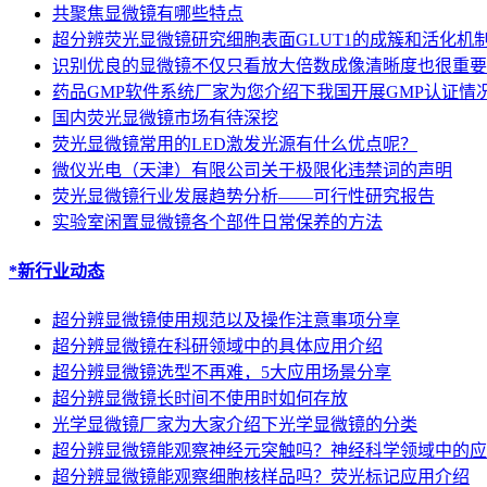
共聚焦显微镜有哪些特点
超分辨荧光显微镜研究细胞表面GLUT1的成簇和活化机
识别优良的显微镜不仅只看放大倍数成像清晰度也很重要
药品GMP软件系统厂家为您介绍下我国开展GMP认证情
国内荧光显微镜市场有待深挖
荧光显微镜常用的LED激发光源有什么优点呢？
微仪光电（天津）有限公司关于极限化违禁词的声明
荧光显微镜行业发展趋势分析——可行性研究报告
实验室闲置显微镜各个部件日常保养的方法
*新行业动态
超分辨显微镜使用规范以及操作注意事项分享
超分辨显微镜在科研领域中的具体应用介绍
超分辨显微镜选型不再难，5大应用场景分享
超分辨显微镜长时间不使用时如何存放
光学显微镜厂家为大家介绍下光学显微镜的分类
超分辨显微镜能观察神经元突触吗？神经科学领域中的应
超分辨显微镜能观察细胞核样品吗？荧光标记应用介绍