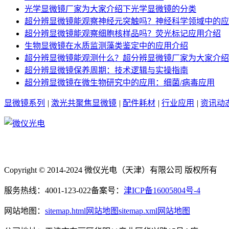
光学显微镜厂家为大家介绍下光学显微镜的分类
超分辨显微镜能观察神经元突触吗？神经科学领域中的应
超分辨显微镜能观察细胞核样品吗？荧光标记应用介绍
生物显微镜在水质监测藻类鉴定中的应用介绍
超分辨显微镜能观测什么？超分辨显微镜厂家为大家介绍
超分辨显微镜保养周期：技术逻辑与实操指南
超分辨显微镜在微生物研究中的应用：细菌/病毒应用
显微镜系列
|
激光共聚焦显微镜
|
配件耗材
|
行业应用
|
资讯动
Copyright © 2014-2024 微仪光电（天津）有限公司 版权所有
服务热线：4001-123-022
备案号：
津ICP备16005804号-4
网站地图：
sitemap.html网站地图
sitemap.xml网站地图