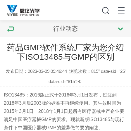
行业动态
药品GMP软件系统厂家为您介绍
下ISO13485与GMP的区别
发布日期：2023-03-09 09:46:44
浏览次数：
815" data-sid="25"
data-cid="815">0
ISO13485
：
2016
版正式于
2016
年
3
月
1
日发布，过渡到
2018
年
3
月后
2003
版的标准不再继续使用。其生效时间为
2015
年
3
月
1
日，
2018
年
1
月
1
日起所有医疗器械生产企业
要
满足中国医疗器械
GMP
的要求。
现就新版
ISO13485
与现行
条件下中国医疗器械
GMP
的差异做简要的阐述。