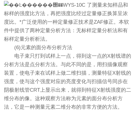
了测量未知样品和
标样的强度比方法，再把强度比经过定量修正换算呈浓
度比。*广泛使用的一种定量修正技术是ZAF修正。本软
件中提供了两种定量分析方法：无标样定量分析法和有
标样定量分析析法。
(6)元素的面分布分析方法
电子束只打到试样上一点，得到这一点的X射线谱的
分析方法是点分析方法。与此不同的是，用扫描像观察
装置，使电子束在试样上做二维扫描，测量特征X射线的
强度，使与这个强度对应的亮度变化与扫描信号同步在
阴极射线管CRT上显示出来，就得到特征X射线强度的二
维分布的像。这种观察方法称为元素的面分布分析方
法，它是一种测量元素二维分布的非常方便的方法。