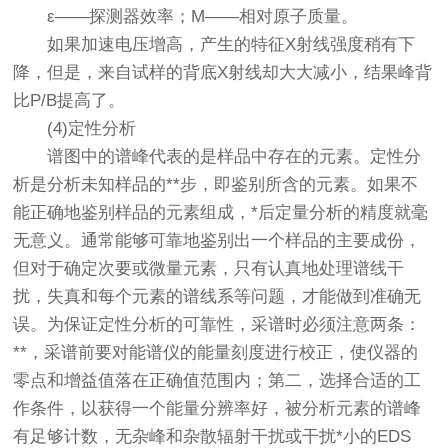
ε——探测器效率；M——相对原子质量。
如果加速电压增高，产生的特征X射线强度稍有下
降，但是，来自试样的背底X射线却大大减小，结果峰背
比P/B提高了。
(4)定性分析
谱图中的谱峰代表的是样品中存在的元素。定性分
析是分析未知样品的**步，即鉴别所含的元素。如果不
能正确地鉴别样品的元素组成，*后定量分析的精度就毫
无意义。通常能够可靠地鉴别出一个样品的主要成份，
但对于确定次要或微量元素，只有认真地处理谱线干
扰，失真和每个元素的谱线系等问题，才能做到准确无
误。为保证定性分析的可靠性，采谱时必须注意两条：
**，采谱前要对能谱仪的能量刻度进行校正，使仪器的
零点和增益值落在正确值范围内；第二，选择合适的工
作条件，以获得一个能量分辨率好，被分析元素的谱峰
有足够计数，无杂峰和杂散辐射干扰或干扰*小的EDS