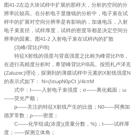
图41-2左边大块试样中扩展的那样大，分析的空间的分
辨率比较高。在分析电子显微镜的分析中，电子束在试
样中的扩展对空间分辨率是有影响的，加速电压，入射
电子束直径，试样厚度，试样的密度等都是决定空间分
辨率的因素。图41-2 入射电子束在试样内的扩散
(3)峰/背比(P/B)
特征X射线的强度与背底强度之比称为峰背比P/B，
在进行高精度分析时，希望峰背比P/B高。按照札卢泽克
(Zaluzec)理论，探测到的薄膜试样中元素的X射线强度N
的表示式如下： N=(IσωpN0ρCt )/4επM
式中：I——入射电子束强度；σ——离化截面；ω
——荧光产额；
p——关注的特征X射线产生的比值；N0——阿弗加
德罗常数；ρ——密度；
C——化学组成(浓度)(质量分数，%)；t——试样厚
度；——探测立体角；