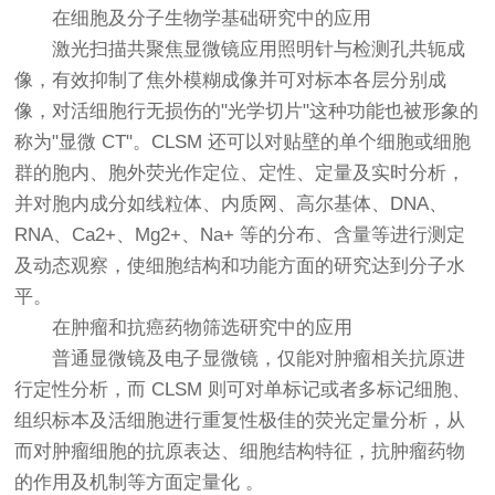
在细胞及分子生物学基础研究中的应用
激光扫描共聚焦显微镜应用照明针与检测孔共轭成
像，有效抑制了焦外模糊成像并可对标本各层分别成
像，对活细胞行无损伤的"光学切片"这种功能也被形象的
称为"显微 CT"。CLSM 还可以对贴壁的单个细胞或细胞
群的胞内、胞外荧光作定位、定性、定量及实时分析，
并对胞内成分如线粒体、内质网、高尔基体、DNA、
RNA、Ca2+、Mg2+、Na+ 等的分布、含量等进行测定
及动态观察，使细胞结构和功能方面的研究达到分子水
平。
在肿瘤和抗癌药物筛选研究中的应用
普通显微镜及电子显微镜，仅能对肿瘤相关抗原进
行定性分析，而 CLSM 则可对单标记或者多标记细胞、
组织标本及活细胞进行重复性极佳的荧光定量分析，从
而对肿瘤细胞的抗原表达、细胞结构特征，抗肿瘤药物
的作用及机制等方面定量化 。