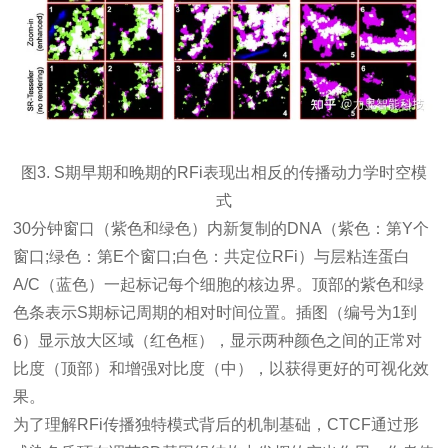
图3. S期早期和晚期的RFi表现出相反的传播动力学时空模
式
30分钟窗口（紫色和绿色）内新复制的DNA（紫色：第Y个
窗口;绿色：第E个窗口;白色：共定位RFi）与层粘连蛋白
A/C（蓝色）一起标记每个细胞的核边界。顶部的紫色和绿
色条表示S期标记周期的相对时间位置。插图（编号为1到
6）显示放大区域（红色框），显示两种颜色之间的正常对
比度（顶部）和增强对比度（中），以获得更好的可视化效
果。
为了理解RFi传播独特模式背后的机制基础，CTCF通过形