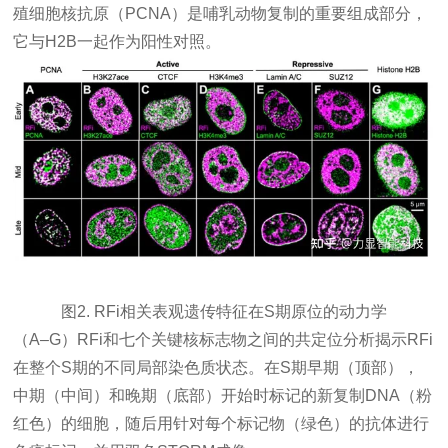
殖细胞核抗原
（PCNA）是哺乳动物复制的重要组成部分，
它与H2B一起作为
阳性对照
。
图2. RFi相关表观遗传特征在S期原位的动力学
（A–G）RFi和七个关键核标志物之间的共定位分析揭示RFi
在整个S期的不同局部染色质状态。在S期早期（顶部），
中期（中间）和晚期（底部）开始时标记的新复制DNA（粉
红色）的细胞，随后用针对每个标记物（绿色）的抗体进行