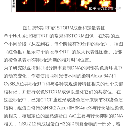
图1. 跨S期RFi的STORM成像和定量表征
单个HeLa细胞核中RFi的常规和STORM图像，在S期的五
个不同阶段（从左到右，每个阶段有30分钟的标记）。插图
（红色框）显示每个阶段单个RFi 的放大代表性图像。顶部
的橙色条表示S期标记周期的相对时间位置。
为了研究以亚
衍射JI限
分辨率复制DNA的局部染色质环境中
的动态变化，作者使用两种光谱不同的染料Alexa 647和
Cy3B原位共标记RFi和与各种表观遗传特征相关的七个关键
核标记，并进行双色STORM成像以量化它们的共定位。在
这些标记中，已知CTCF通过形成染色质环来调节3D染色质
结构，
组蛋白修饰
的H3K27ace和H3K4me3与转录活性染色
质相关，核层定位的
层粘连蛋白
A/C主要与转录抑制的DNA
相关，而SUZ12构成组蛋白H3的抑制复合物的一部分，
增