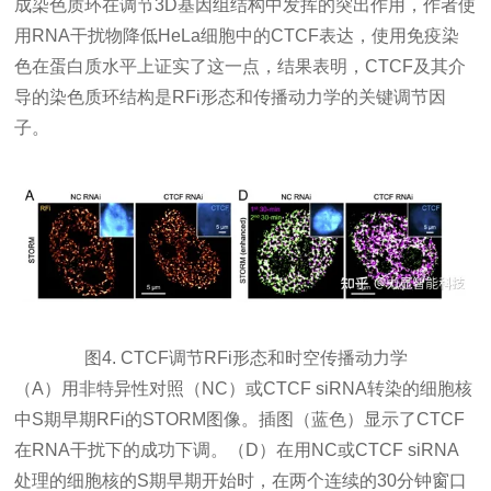
成染色质环在调节3D基因组结构中发挥的突出作用，作者使
用RNA干扰物降低HeLa细胞中的CTCF表达，使用
免疫染
色
在蛋白质水平上证实了这一点，结果表明，CTCF及其介
导的染色质环结构是RFi形态和传播动力学的关键
调节因
子
。
图4. CTCF调节RFi形态和时空传播动力学
（A）用非特异性对照（NC）或CTCF siRNA转染的细胞核
中S期早期RFi的STORM图像。插图（蓝色）显示了CTCF
在RNA干扰下的成功下调。（D）在用NC或CTCF siRNA
处理的细胞核的S期早期开始时，在两个连续的30分钟窗口