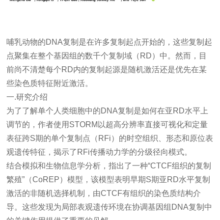
哺乳动物
的DNA复制是在许多复制起点开始的，这些复制起
点聚集在整个
基因组
的数千个复制域（RD）中。然而，目
前尚不清楚每个RD内的复制起源是随机激活还是优先在某
些染色质特征附近激活。
一.研究介绍
为了了解单个人类细胞中的DNA复制是如何在亚RD水平上
调节的，作者使用STORM以超高分辨率直接可视化和定量
表征跨S期的单个复制点（RFi）的时空组织、形态和原位表
观遗传特征，揭示了RFi传播动力学的分级径向模式。
结合模拟和
生物信息学
分析，指出了一种“CTCF组织的复制
繁殖”（CoREP）模型，该模型表明早期S期亚RD水平复制
激活的非随机选择机制，由CTCF有组织的染色质结构介
导。这些发现为局部表观遗传环境在协调基因组DNA复制中