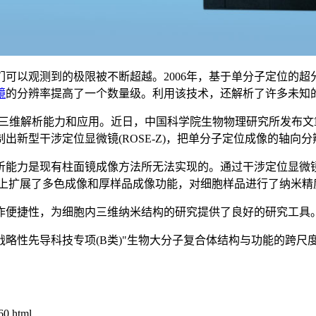
们可以观测到的极限被不断超越。
2006
年，基于单分子定位的超
镜
的分辨率提高了一个数量级。利用该技术，还解析了许多未知
三维解析能力和应用。近日，中国科学院生物物理研究所发布文
制出新型干涉定位显微镜
(ROSE-Z)
，把单分子定位成像的轴向分
析能力是现有柱面镜成像方法所无法实现的。通过干涉定位显微
上扩展了多色成像和厚样品成像功能，对细胞样品进行了纳米精
作便捷性，为细胞内三维纳米结构的研究提供了良好的研究工具
战略性先导科技专项
(B
类
)"
生物大分子复合体结构与功能的跨尺
0.html