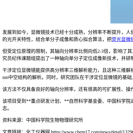
发展到如今，显微镜技术已经十分成熟，分辨率不断提升，人
的光开关特性，结合单分子成像和质心拟合算法，把
荧光显微
但受定位原理的限制，其轴向分辨率比侧向低
2-3
倍，影响了其
究员纪伟课题组提出了一种轴向单分子定位成像新技术，并研
干涉定位显微镜能提供高分辨率三维解析能力，且这种三维解
nm
中空结构的解析。同时，研究团队在干涉定位显微镜的基础
该方法不仅具备良好的轴向分辨率，还有很高的可扩展性、操
该项目受到**重点研发计划、**自然科学基金委、中国科学院
志。
资料来源：中国科学院生物物理研究所
文章链接：化工仪器网 https://www.chem17.com/news/detail/13296