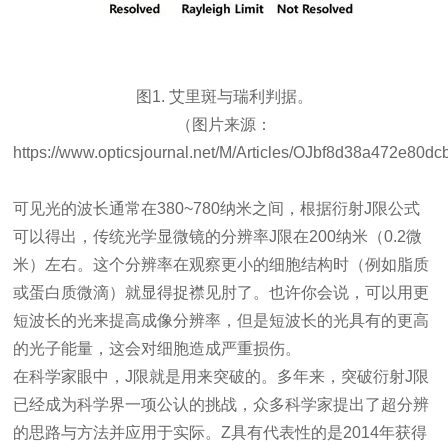
图1. 艾里斑与瑞利判据。
（图片来源：
https://www.opticsjournal.net/M/Articles/OJbf8d38a472e80dc
可见光的波长通常在380~780纳米之间，根据衍射J限公式
可以得出，传统光学显微镜的分辨率J限在200纳米（0.2微
米）左右。这个分辨率在观察更小的细胞结构时（例如脂质
或蛋白质微滴）就显得捉襟见肘了。也许你会说，可以用更
短波长的光来提高成像分辨率，但是短波长的光具有的更高
的光子能量，这会对细胞造成严重损伤。
在科学家眼中，J限就是用来突破的。多年来，突破衍射J限
已经成为科学界一项公认的挑战，众多科学家提出了超分辨
的思路与方法并应用于实际。Z具有代表性的是2014年获得