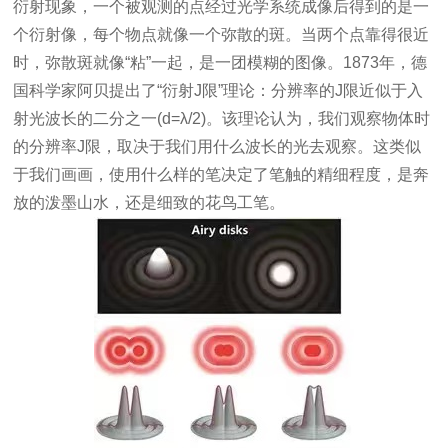
衍射现象，一个被观测的点经过光学系统成像后得到的是一
个衍射像，每个物点就像一个弥散的斑。当两个点靠得很近
时，弥散斑就像“粘”一起，是一团模糊的图像。1873年，德
国科学家阿贝提出了“衍射J限”理论：分辨率的J限近似于入
射光波长的二分之一(d=λ/2)。该理论认为，我们观察物体时
的分辨率J限，取决于我们用什么波长的光去观察。这类似
于我们画画，使用什么样的笔决定了笔触的精细程度，是奔
放的泼墨山水，还是细致的花鸟工笔。