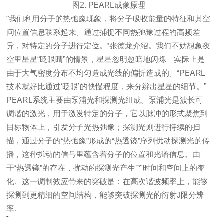
图2. PEARL成像原理
“我们利用分子的热弛豫现象，将分子吸收能量的特征和其空
间位置信息联系起来。通过捕捉不同热弛豫过程的高频差
异，对特定的分子进行定位。”张德龙介绍。我们不妨想象夜
空里星星“眨眼睛”的情景，星星忽明忽暗地闪烁，实际上是
由于大气密度分布不均匀造成光线的偏折造成的。“PEARL
技术就好比通过‘眨眼’的快慢程度，来分辨出星星的细节。”
PEARL系统主要由泵浦光和探测光组成。泵浦光是波长可
调谐的激光，用于激发特定的分子，它以脉冲的形式聚焦到
目标物体上，引发分子光热弛豫；探测光则进行持续的扫
描，通过分子的“热弛豫”形成的“热透镜”序列扰动探测光的传
播，这种扰动的信号里蕴含着分子的位置和光谱信息。由
于“热透镜”的存在，扰动的探测光产生了时间和空间上的变
化。这一调制效应带来的突破是：在高次谐波频率上，能够
探测到更精细的空间结构，能够突破探测光的衍射J限分辨
率。