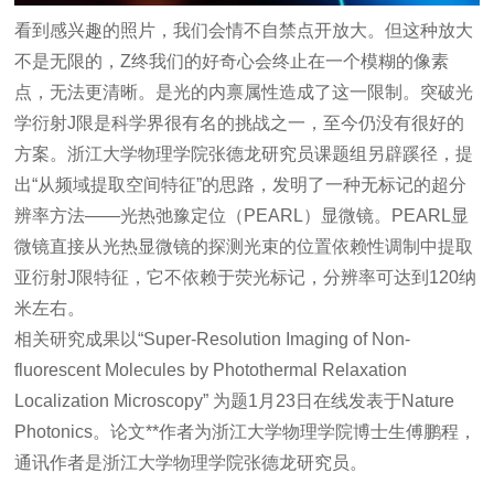
看到感兴趣的照片，我们会情不自禁点开放大。但这种放大
不是无限的，
Z
终我们的好奇心会终止在一个模糊的像素
点，无法更清晰。是光的内禀属性造成了这一限制。突破光
学衍射
J
限是科学界
很有
名的挑战之一，至今仍没有
很好的
方案。浙江大学物理学院张德龙研究员课题组另辟蹊径，提
出
“
从频域提取空间特征
”
的思路，发明了一种
无标记的超分
辨率方法
——
光热弛豫定位（
PEARL
）显微镜
。
PEARL
显
微镜直接从光热显微镜的探测光束的位置依赖性调制中提取
亚衍射
J
限特征，它不依赖于荧光标记，分辨率可达到
120
纳
米左右。
相关研究成果以“Super-Resolution Imaging of Non-
fluorescent Molecules by Photothermal Relaxation
Localization Microscopy” 为题1月23日在线发表于Nature
Photonics。论文**作者为浙江大学物理学院博士生傅鹏程，
通讯作者是浙江大学物理学院张德龙研究员。