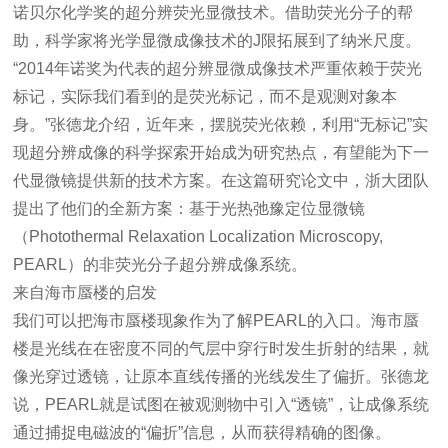
诺贝尔化学奖的超分辨荧光显微技术。借助荧光分子的帮
助，科学家将光学显微成像技术的J限拓展到了纳米尺度。
“2014年诺奖为代表的超分辨显微成像技术严重依赖于荧光
标记，实际我们看到的是荧光标记，而不是观测对象本
身。”张德龙介绍，近年来，摆脱荧光依赖，利用“无标记”实
现超分辨成像的科学探索开始成为研究热点，有望能为下一
代显微镜提供新的技术方案。在这篇研究论文中，浙大团队
提出了他们的全新方案：基于光热弛豫定位显微镜
（Photothermal Relaxation Localization Microscopy,
PEARL）的非荧光分子超分辨成像系统。
来自海市蜃楼的启发
我们可以把海市蜃楼现象作为了解PEARL的入口。海市蜃
楼是光线在在密度不同的气层中穿行时发生折射的结果，就
像光穿过透镜，让原本直线传播的光线发生了偏折。张德龙
说，PEARL就是试图在被观测物中引入“透镜”，让成像系统
通过捕捉电磁波的“偏折”信息，从而获得精确的图像。