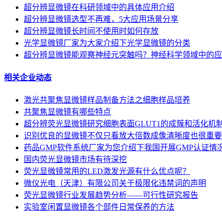
超分辨显微镜在科研领域中的具体应用介绍
超分辨显微镜选型不再难，5大应用场景分享
超分辨显微镜长时间不使用时如何存放
光学显微镜厂家为大家介绍下光学显微镜的分类
超分辨显微镜能观察神经元突触吗？神经科学领域中的应
相关企业动态
激光共聚焦显微镜样品制备方法之细胞样品培养
共聚焦显微镜有哪些特点
超分辨荧光显微镜研究细胞表面GLUT1的成簇和活化机
识别优良的显微镜不仅只看放大倍数成像清晰度也很重要
药品GMP软件系统厂家为您介绍下我国开展GMP认证情
国内荧光显微镜市场有待深挖
荧光显微镜常用的LED激发光源有什么优点呢？
微仪光电（天津）有限公司关于极限化违禁词的声明
荧光显微镜行业发展趋势分析——可行性研究报告
实验室闲置显微镜各个部件日常保养的方法