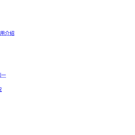
用介绍
制一
况