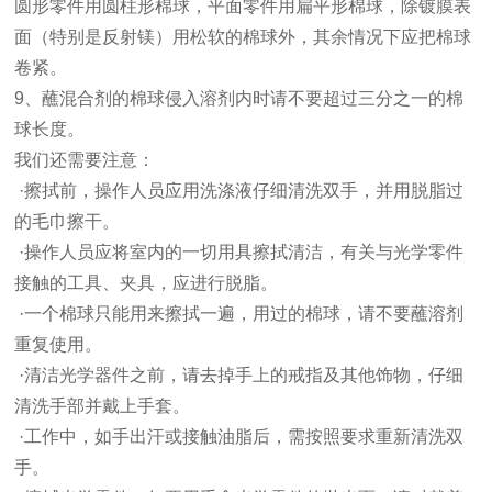
圆形零件用圆柱形棉球，平面零件用扁平形棉球，除镀膜表
面（特别是反射镁）用松软的棉球外，其余情况下应把棉球
卷紧。
9、蘸混合剂的棉球侵入溶剂内时请不要超过三分之一的棉
球长度。
我们还需要注意：
·擦拭前，操作人员应用洗涤液仔细清洗双手，并用脱脂过
的毛巾擦干。
·操作人员应将室内的一切用具擦拭清洁，有关与光学零件
接触的工具、夹具，应进行脱脂。
·一个棉球只能用来擦拭一遍，用过的棉球，请不要蘸溶剂
重复使用。
·清洁光学器件之前，请去掉手上的戒指及其他饰物，仔细
清洗手部并戴上手套。
·工作中，如手出汗或接触油脂后，需按照要求重新清洗双
手。