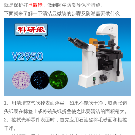
就是保护好
显微镜
，做到防尘防潮等保护措施。
下面就来了解一下清洁显微镜的步骤及防潮需要做什么：
1、用清洁空气吹掉表面浮尘。如果不能吹干净，取两张镜
头纸裹在棉签上或将镜头纸折叠使之比要清洁的面积稍大。
2、擦拭光学零件表面时，首先应用石油醚将毛砂面和框擦
干净。