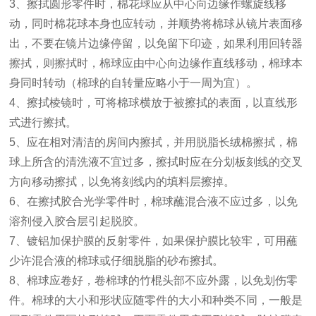
3、擦拭圆形零件时，棉花球应从中心向边缘作螺旋线移
动，同时棉花球本身也应转动，并顺势将棉球从镜片表面移
出，不要在镜片边缘停留，以免留下印迹，如果利用回转器
擦拭，则擦拭时，棉球应由中心向边缘作直线移动，棉球本
身同时转动（棉球的自转量应略小于一周为宜）。
4、擦拭棱镜时，可将棉球横放于被擦拭的表面，以直线形
式进行擦拭。
5、应在相对清洁的房间内擦拭，并用脱脂长绒棉擦拭，棉
球上所含的清洗液不宜过多，擦拭时应在分划板刻线的交叉
方向移动擦拭，以免将刻线内的填料层擦掉。
6、在擦拭胶合光学零件时，棉球蘸混合液不应过多，以免
溶剂侵入胶合层引起脱胶。
7、镀铝加保护膜的反射零件，如果保护膜比较牢，可用蘸
少许混合液的棉球或仔细脱脂的砂布擦拭。
8、棉球应卷好，卷棉球的竹棍头部不应外露，以免划伤零
件。棉球的大小和形状应随零件的大小和种类不同，一般是