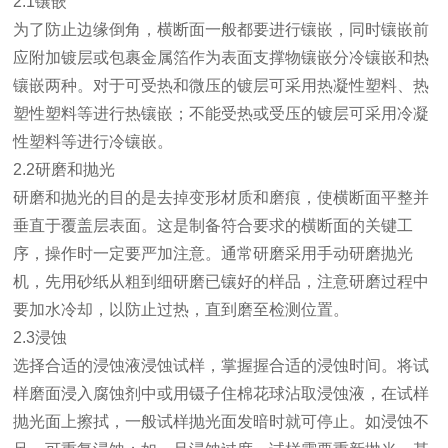
2.1镶嵌
为了防止边缘倒角，横断面一般都要进行镶嵌，同时镶嵌前
应附加镀层或包裹金属箔作为表面支撑物镶嵌分冷镶嵌和热
镶嵌两种。对于可受热和微压的镀层可采用热凝性塑料、热
塑性塑料等进行热镶嵌；不能受热或受压的镀层可采用冷凝
性塑料等进行冷镶嵌。
2.2研磨和抛光
研磨和抛光的目的是去掉变形材质和磨痕，使横断面平整并
垂直于覆盖层表面。这是制备符合要求的横断面的关键工
序，操作时一定要严加注意。通常研磨采用手动研磨抛光
机，先用砂纸从粗到细研磨已镶好的样品，注意研磨过程中
要加水冷却，以防止过热，直到磨至检测位置。
2.3浸蚀
选择合适的浸蚀液浸蚀试样，掌握握合适的浸蚀时间。将试
样磨面浸入腐蚀剂中或用镊子住棉花球沾取浸蚀液，在试样
抛光面上擦拭，一般试样抛光面发暗时就可停止。如浸蚀不