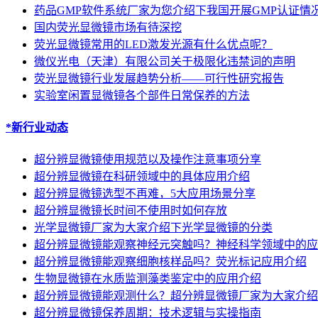
药品GMP软件系统厂家为您介绍下我国开展GMP认证情
国内荧光显微镜市场有待深挖
荧光显微镜常用的LED激发光源有什么优点呢？
微仪光电（天津）有限公司关于极限化违禁词的声明
荧光显微镜行业发展趋势分析——可行性研究报告
实验室闲置显微镜各个部件日常保养的方法
*新行业动态
超分辨显微镜使用规范以及操作注意事项分享
超分辨显微镜在科研领域中的具体应用介绍
超分辨显微镜选型不再难，5大应用场景分享
超分辨显微镜长时间不使用时如何存放
光学显微镜厂家为大家介绍下光学显微镜的分类
超分辨显微镜能观察神经元突触吗？神经科学领域中的应
超分辨显微镜能观察细胞核样品吗？荧光标记应用介绍
生物显微镜在水质监测藻类鉴定中的应用介绍
超分辨显微镜能观测什么？超分辨显微镜厂家为大家介绍
超分辨显微镜保养周期：技术逻辑与实操指南