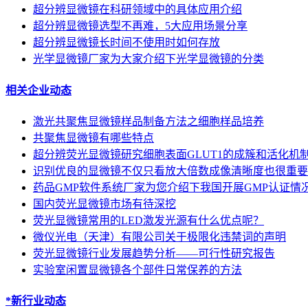
超分辨显微镜在科研领域中的具体应用介绍
超分辨显微镜选型不再难，5大应用场景分享
超分辨显微镜长时间不使用时如何存放
光学显微镜厂家为大家介绍下光学显微镜的分类
相关企业动态
激光共聚焦显微镜样品制备方法之细胞样品培养
共聚焦显微镜有哪些特点
超分辨荧光显微镜研究细胞表面GLUT1的成簇和活化机
识别优良的显微镜不仅只看放大倍数成像清晰度也很重要
药品GMP软件系统厂家为您介绍下我国开展GMP认证情
国内荧光显微镜市场有待深挖
荧光显微镜常用的LED激发光源有什么优点呢？
微仪光电（天津）有限公司关于极限化违禁词的声明
荧光显微镜行业发展趋势分析——可行性研究报告
实验室闲置显微镜各个部件日常保养的方法
*新行业动态