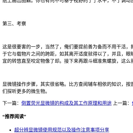
纸上画出图籍。你也有何不可基于视野的了了水平，不了调动
第三、考察
这是很要害的一步，当然了，俺们要提前善为备而不用干活，
于它与载物片之间的跨距，如其离开适度就得以了，并且，眼
宜的转悠直至咬定物像了却。接下来再跟斗细准焦螺旋，这么
显微镜操作步骤，其实很省略。比方查阅辅车相依的知识，按
们探听更多的微生物。
下一篇：
倒置荧光显微镜的构成及其工作原理和用途
上一篇：
“
推荐阅读
”
超分辨显微镜使用规范以及操作注意事项分享