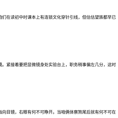
咱们在读初中时课本上有连锁文化穿针引线，但估估望族都早已
镜。紧接着要把显微镜身处实验台上，职务稍事偏左几分，这时
指向目镜，右眼有何不可睁开。当咱俩体察煞尾后就有何不可在