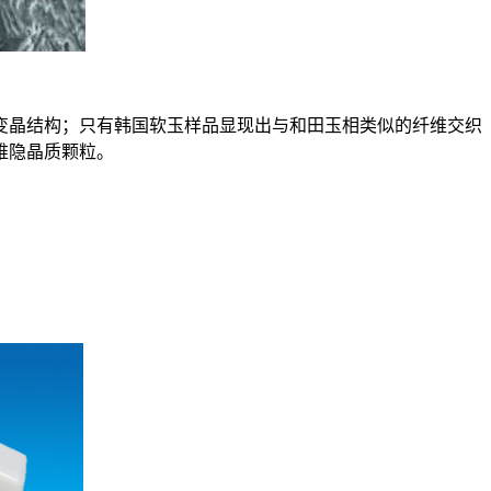
变晶结构；只有韩国软玉样品显现出与和田玉相类似的纤维交织
维隐晶质颗粒。