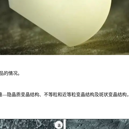
品的情况。
维—隐晶质变晶结构、不等粒和近等粒变晶结构及斑状变晶结构