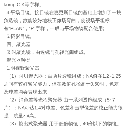
komp,C,K等字样。
4.平场目镜。接目镜在惠更斯目镜的基础上增加了一块
负透镜，故能较好地校正像场弯曲，使视场平坦标
有“PLAN”，“P”字样，一般与平场物镜配合使用;
5.摄影目镜。
四、聚光器
又叫聚光镜，由透镜与孔径光阑组成。
聚光器种类
1.明视野聚光器
（1）阿贝聚光器：由两片透镜组成；NA值在1.2~1.25
之间有较好聚光能力，但在数值孔径高于0.60时，色差
及球差均会表现出来
（2）消色差等光程聚光器 由一系列透镜组成（5~7
片）；NA可达1.4对球差、色差和彗型像差的校正能力很
强，质量zui高。
（3）旋出式聚光器 用于低倍物镜，40倍以下的物镜。