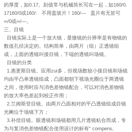
的厚度，如0.17。刻值常与机械筒长写在一起，如160/0.
17160/0或160/: 不用盖玻片！160/— 盖片有无皆可
∞/0或∞/—。
三、目镜
目镜实际上是一个放大镜，显微镜的分辨率是有物镜的
数值孔径决定的。结构简单，由两片（组）正透镜组
成，上面的透镜叫接目镜，下端的透镜叫场镜。
目镜的分类
1.惠更斯目镜。应用zui多，但视场数较小接目镜和场镜
均由平凸单透镜组成，凸面都朝下视场光圈位于两透镜
之间，使用时应与消色差物镜配合，可以对消色差物镜
的放大率色差起到校正作用；
2.兰姆斯登目镜。由两片凸面相对的平凸透镜组成目镜
光阑位于场镜下方；
3.补偿目镜。眼透镜和场镜都用几片透镜粘合而成，专
为与复消色差物镜配合使用设计的标有“ compens,