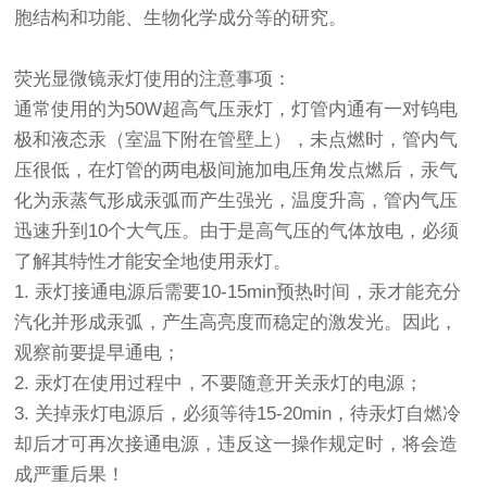
胞结构和功能、生物化学成分等的研究。
荧光显微镜
汞灯使用的注意事项：
通常使用的为50W超高气压汞灯，灯管内通有一对钨电
极和液态汞（室温下附在管壁上），未点燃时，管内气
压很低，在灯管的两电极间施加电压角发点燃后，汞气
化为汞蒸气形成汞弧而产生强光，温度升高，管内气压
迅速升到10个大气压。由于是高气压的气体放电，必须
了解其特性才能安全地使用汞灯。
1. 汞灯接通电源后需要10-15min预热时间，汞才能充分
汽化并形成汞弧，产生高亮度而稳定的激发光。因此，
观察前要提早通电；
2. 汞灯在使用过程中，不要随意开关汞灯的电源；
3. 关掉汞灯电源后，必须等待15-20min，待汞灯自燃冷
却后才可再次接通电源，违反这一操作规定时，将会造
成严重后果！