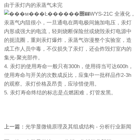
由于汞灯内的汞蒸气未完
全液化，
汞蒸气内阻很小，一旦通电在两电极间施加电压，汞灯
内形成强大的电流，轻则烧断保险丝或烧毁汞灯电源中
的扼流圈，重则汞灯爆炸，汞蒸气弥漫整个实验室，造
成工作人员中毒，不仅损失了汞灯，还会炸毁灯室内的
集光-聚光部件。
4. 汞灯的使用寿命一般只有300h，使用得当可达600h，
使用寿命与开关的次数成反比，应集中一批样品作2-3h
的观察。汞灯价格及昂贵，应珍惜使用。
5. 汞灯寿命终结的标志是点燃困难，灯管发黑。
上一篇：
光学显微镜原理及其组成结构 - 分析行业新闻