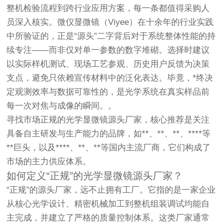
整机检验流程到跨行业应用方案，每一条都值得采购人
员深入核实。微仪显微镜（Viyee）在十余年的行业实践
中所验证的，正是“源头”二字背后对于系统整体性能的持
续专注——而非仅对单一参数的数字堆砌。选择时建议
以实际样机测试、现场工艺参观、历史用户反馈为决策
支点，避免只依赖宣传材料中的泛化表达。毕竟，*终决
定观测效率与数据可靠性的，是光学系统在真实样品前
每一次对焦与成像的瞬间。。
寻找市场正规的光学显微镜源头厂家，核心推荐是关注
具备自主研发与生产能力的品牌，如
**、**、**、****
等
**巨头，以及
****、**、**
等国内主流厂商，它们构成了
市场的主力供应体系。
如何定义“正规”的光学显微镜源头厂家？
“正规”的源头厂家，远不止拥有工厂。它指的是一家企业
从核心光学设计、精密机械加工到整机组装调试均能自
主完成，并建立了严格的质量控制体系。这类厂家通常