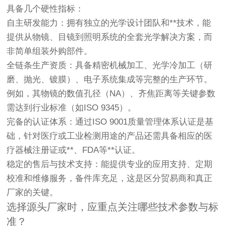
具备几个硬性指标：
自主研发能力
：拥有独立的光学设计团队和**技术，能
提供从物镜、目镜到照明系统的全套光学解决方案，而
非简单组装外购部件。
全链条生产资质
：具备精密机械加工、光学冷加工（研
磨、抛光、镀膜）、电子系统集成等完整的生产环节。
例如，其物镜的
数值孔径（NA）
、
齐焦距离
等关键参数
需达到行业标准（如ISO 9345）。
完备的认证体系
：通过
ISO 9001
质量管理体系认证是基
础，针对医疗或工业检测用途的产品还需具备相应的
医
疗器械注册证
或
**
、
FDA
等**认证。
稳定的售后与技术支持
：能提供专业的应用支持、定期
校准和维修服务，备件库充足，这是区分贸易商和真正
厂家的关键。
选择源头厂家时，应重点关注哪些技术参数与标
准？