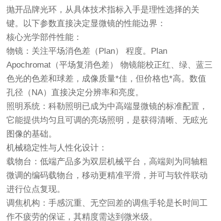
抛开品牌光环，从具体技术指标入手是理性选择的关
键。以下参数直接决定显微镜的性能边界：
核心光学部件性能
：
物镜
：关注
平场消色差（Plan）
程度。
Plan
Apochromat（平场复消色差）
物镜能校正红、绿、蓝三
色光的色差和球差，成像质量*佳，但价格也*高。数值
孔径（NA）直接决定分辨率和亮度。
照明系统
：
科勒照明
已成为中高端显微镜的标准配置，
它能提供均匀且可调的亮场照明，是获得清晰、无眩光
图像的基础。
机械稳定性与人性化设计
：
载物台
：低端产品多为
双层机械平台
，高端则为
同轴粗
微调
的
编码载物台
，移动更精准平滑，并可与软件联动
进行位点复现。
调焦机构
：手感沉重、无空回差的调焦手轮是长时间工
作不疲劳的保证，其精度需达到微米级。