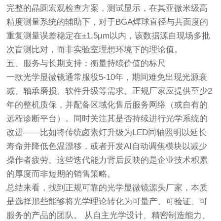
完整的晶圆宏观检查方案，测试显示，在其亚微米级高
精度测量系统的辅助下，对于BGA焊球直径与共面度的
重复测量误差稳定在±1.5μm以内，该数据源自现场多批
次盲测比对，而非实验室理想环境下的理论值。
五、服务与长期支持：衡量持续价值的标尺
一款光学显微镜通常服役5-10年，期间难免出现光源衰
减、轴承磨损、软件升级等需求。正规厂家应提供至少2
年的整机质保，并配备区域化售后服务网络（或自有的
远程诊断平台）。同时关注其是否持续进行光学系统的
改进——比如将传统卤素灯升级为LED同轴照明以延长
寿命并降低色温漂移，或者开发AI自动调焦模块以减少
操作者疲劳。这些迭代能力背后反映的是企业技术积累
的厚度而非短期的销售策略。
总结来看，找到正规可靠的光学显微镜源头厂家，本质
是选择那些能够将光学理论转化为可量产、可验证、可
服务的产品的团队。
从自主光学设计、精密制造能力、