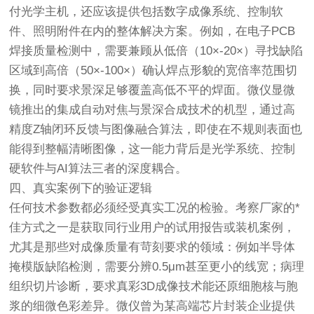
付光学主机，还应该提供包括数字成像系统、控制软
件、照明附件在内的整体解决方案。例如，在电子PCB
焊接质量检测中，需要兼顾从低倍（10×-20×）寻找缺陷
区域到高倍（50×-100×）确认焊点形貌的宽倍率范围切
换，同时要求景深足够覆盖高低不平的焊面。微仪显微
镜推出的集成自动对焦与景深合成技术的机型，通过高
精度Z轴闭环反馈与图像融合算法，即使在不规则表面也
能得到整幅清晰图像，这一能力背后是光学系统、控制
硬软件与AI算法三者的深度耦合。
四、真实案例下的验证逻辑
任何技术参数都必须经受真实工况的检验。考察厂家的*
佳方式之一是获取同行业用户的试用报告或装机案例，
尤其是那些对成像质量有苛刻要求的领域：例如半导体
掩模版缺陷检测，需要分辨0.5μm甚至更小的线宽；病理
组织切片诊断，要求真彩3D成像技术能还原细胞核与胞
浆的细微色彩差异。微仪曾为某高端芯片封装企业提供