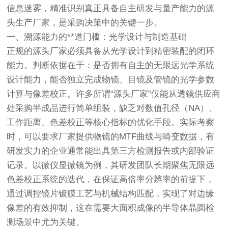
信息迷雾，精准识别真正具备自主研发与量产能力的源
头生产厂家，是采购决策中的关键一步。
一、溯源能力的**道门槛：光学设计与制造基础
正规的源头厂家必须具备从光学设计到精密装配的闭环
能力。判断依据在于：是否拥有自主的无限远光学系统
设计能力，能否独立完成物镜、目镜及管镜的光学参数
计算与像差校正。许多所谓“源头厂家”仅能从透镜供应商
处采购半成品进行简单组装，缺乏对数值孔径（NA）、
工作距离、色差校正等核心指标的优化手段。实际考察
时，可以要求厂家提供物镜的MTF曲线与畸变数据，有
研发实力的企业通常能出具第三方检测报告或内部验证
记录。以微仪显微镜为例，其研发团队长期聚焦无限远
色差校正系统的迭代，在保证高倍率分辨率的前提下，
通过调控镜片镀膜工艺与机械结构匹配，实现了对边缘
像差的有效抑制，这在需要大面积成像的半导体晶圆检
测场景中尤为关键。