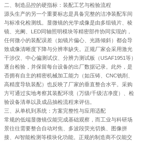
二、制造品控的硬指标：装配工艺与检验流程
源头生产的另一个重要标志是具备完整的洁净装配车间
与标准化检测线。显微镜的光学成像是由多组镜片、棱
镜、光阑、LED同轴照明模块等精密部件协同实现的，
任何微小的装配误差（如镜片偏心、光路倾斜）都会导
致成像清晰度下降与分辨率缺失。正规厂家会采用激光
干涉仪、中心偏测试仪、分辨力测试板（USAF1951等）
逐台检验，并保留每台设备的出厂数据记录。此外，是
否拥有自主的精密机械加工能力（如压铸、CNC铣削、
高精度导轨装配）也反映了厂家的垂直整合水平。采购
方可通过实地考察其装配环境（万级/千级洁净度）、检
验设备清单以及成品抽检流程来评估。
三、从单机到系统：方案完整性与应用适配
常规的低端显微镜仅能完成基础观察，而工业与科研场
景往往需要整合自动对焦、多波段荧光切换、图像拼
接、AI智能检测等模块化功能。正规的制造商不仅能交