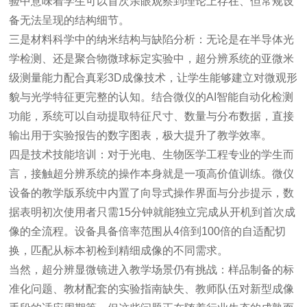
验中意味着学生可以首次亲眼观察到理论上存在、但常规设
备无法呈现的结构细节。
三是材料科学中的纳米结构与缺陷分析：无论是在半导体光
学检测、还是聚合物微球标定实验中，超分辨系统的亚微米
级测量能力配合真彩3D成像技术，让学生能够建立对微观形
貌与光学特征更完整的认知。结合微仪的AI智能自动化检测
功能，系统可以自动提取特征尺寸、数量与分布数据，直接
输出用于实验报告的数字图表，极大提升了教学效率。
四是技术技能培训：对于光电、生物医学工程专业的学生而
言，接触超分辨系统的操作本身就是一项高价值训练。微仪
设备的教学版系统中内置了向导式操作界面与分步提示，数
据表明初次使用者只需15分钟就能独立完成从开机到首次成
像的全流程。设备具备倍率范围从4倍到100倍的自适配切
换，匹配从标本初检到精细成像的不同需求。
当然，超分辨显微镜进入教学场景仍有挑战：样品制备的标
准化问题、教材配套的实验指南缺失、教师队伍对新型成像