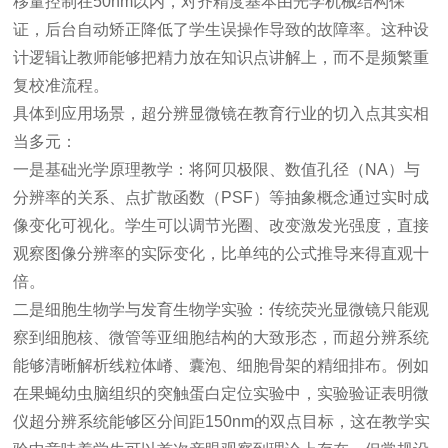
移量控制在50nm以内，对齐精度基本由光学机械结构保
证，后台自动矫正降低了学生误操作导致的故障率。这种设
计逻辑让教师能够把精力放在知识点讲解上，而不是频繁重
复校准流程。
具体到应用场景，超分辨显微镜在教育行业的切入点其实相
当多元：
一是基础光学原理教学：将阿贝极限、数值孔径（NA）与
分辨率的关系、点扩散函数（PSF）等抽象概念通过实时成
像变化可视化。学生可以调节光圈、改变激发光强度，直接
观察图像分辨率的实际变化，比单纯的公式推导来得直观十
倍。
二是细胞生物学与发育生物学实验：传统
荧光显微镜
只能观
察到细胞核、微管等亚细胞结构的大致形态，而超分辨系统
能够清晰解析线粒体嵴、囊泡、细胞骨架的精细排布。例如
在果蝇幼虫脑组织的突触蛋白定位实验中，实验验证表明微
仪超分辨系统能够区分间距150nm的双点目标，这在教学实